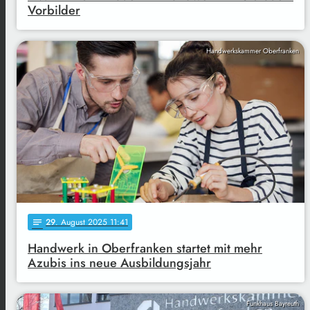
Vorbilder
Handwerkskammer Oberfranken
29
. August 2025 11:41
notes
Handwerk in Oberfranken startet mit mehr
Azubis ins neue Ausbildungsjahr
Funkhaus Bayreuth