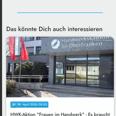
Das könnte Dich auch interessieren
Funkhaus Bayreuth
10
. April 2026 05:03
notes
HWK-Aktion "Frauen im Handwerk" - Es braucht