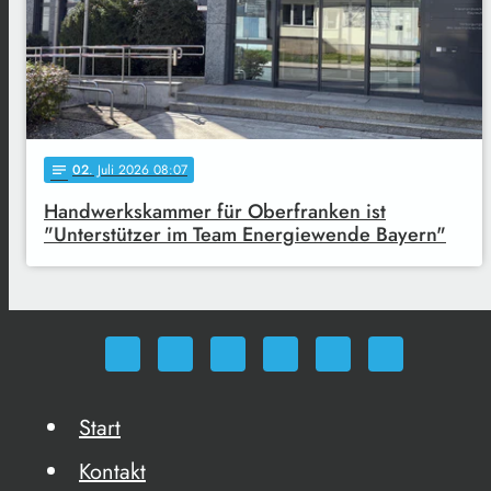
02
. Juli 2026 08:07
notes
Handwerkskammer für Oberfranken ist
"Unterstützer im Team Energiewende Bayern"
Start
Kontakt