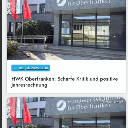
02
. Juli 2026 12:10
notes
HWK Oberfranken: Scharfe Kritik und positive
Jahresrechnung
Funkhaus Bayreuth