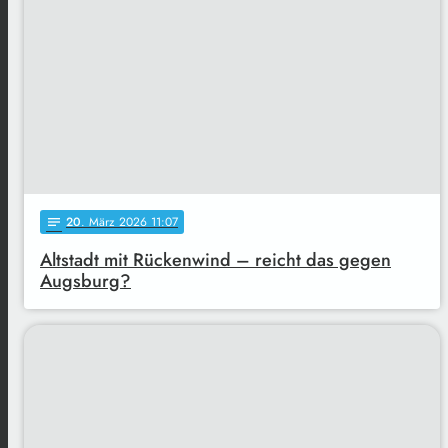
20
. März 2026 11:07
notes
Altstadt mit Rückenwind – reicht das gegen
Augsburg?