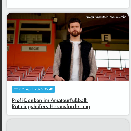
SpVgg Bayreuth/Nicole Kalemba
09
. April 2026 06:48
notes
Profi-Denken im Amateurfußball:
Röthlingshöfers Herausforderung