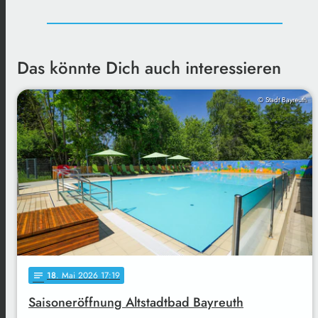
Das könnte Dich auch interessieren
© Stadt Bayreuth
18
. Mai 2026 17:19
notes
Saisoneröffnung Altstadtbad Bayreuth