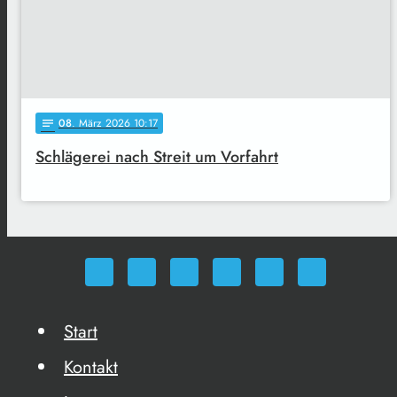
08
. März 2026 10:17
notes
Schlägerei nach Streit um Vorfahrt
Start
Kontakt