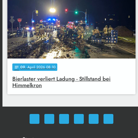
09
. April 2026 08:10
notes
Bierlaster verliert Ladung - Stillstand bei
Himmelkron