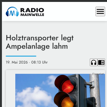
menu
Holztransporter legt
Ampelanlage lahm
headphones
chrome_reader_mode
19. Mai 2026
· 08:13 Uhr
KI-generiert