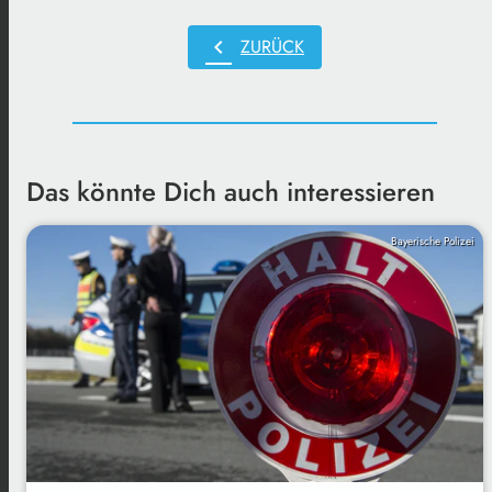
chevron_left
ZURÜCK
Das könnte Dich auch interessieren
Bayerische Polizei