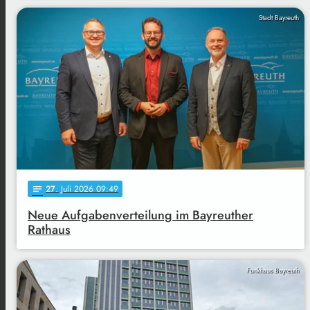
Stadt Bayreuth
27
. Juli 2026 09:49
notes
Neue Aufgabenverteilung im Bayreuther
Rathaus
Funkhaus Bayreuth