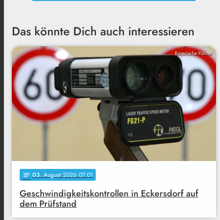
Das könnte Dich auch interessieren
Bayerische Polizei
03
. August 2026 07:01
notes
Geschwindigkeitskontrollen in Eckersdorf auf
dem Prüfstand