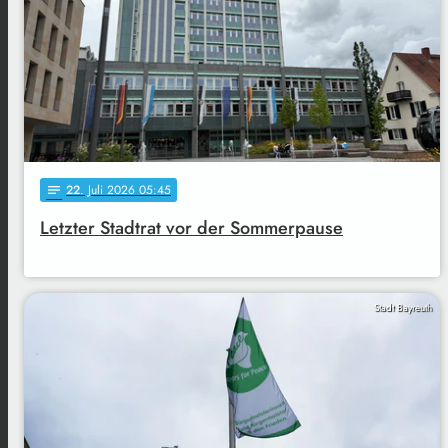
22
. Juli 2026 05:45
notes
Letzter Stadtrat vor der Sommerpause
Stadt Bayreuth