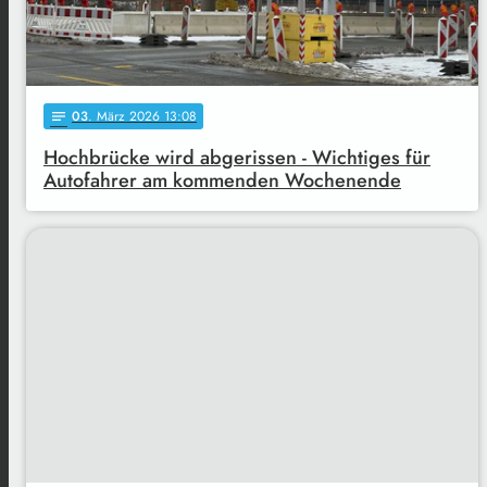
03
. März 2026 13:08
notes
Hochbrücke wird abgerissen - Wichtiges für
Autofahrer am kommenden Wochenende