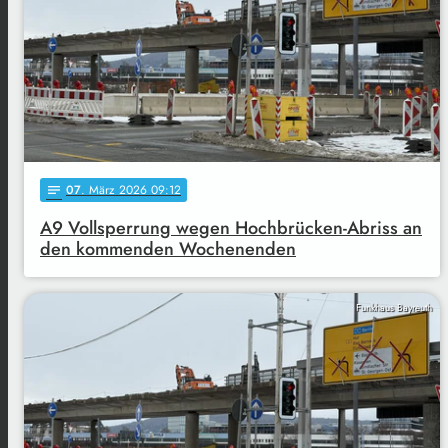
07
. März 2026 09:12
notes
A9 Vollsperrung wegen Hochbrücken-Abriss an
den kommenden Wochenenden
Funkhaus Bayreuth