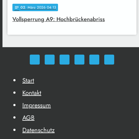
02
. März 2026 04:13
notes
Vollsperrung A9: Hochbrückenabriss
Start
Kontakt
Impressum
AGB
Datenschutz