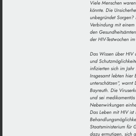
Viele Menschen waren s
könnte. Die Unsicherh
unbegründet Sorgen? Di
Verbindung mit einem 
den Gesundheitsämtern
der HIV-Testwochen im
Das Wissen über HIV u
und Schutzmöglichkeit
infizierten sich im Ja
Insgesamt lebten hier
unterschätzen“, warnt
Bayreuth. Die Viruserk
und sei medikamentös
Nebenwirkungen einhe
Das Leben mit HIV ist b
Behandlungsmöglichkei
Staatsministerium für
dazu ermutigen, sich 