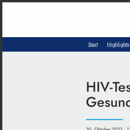
Start
Highlights
HIV-Te
Gesund
30. Oktober 2023
· 