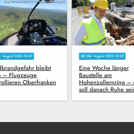
Jörg Herrmannsdörfer / Luftrettungsstaffel Bayern
St
6
. August 2026 16:01
06
. August 2026 13:02
notes
brandgefahr bleibt
Eine Woche länger
h – Flugzeuge
Baustelle am
rollieren Oberfranken
Hohenzollernring – 
soll danach Ruhe sei