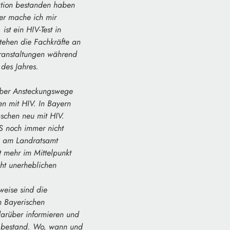
ektion bestanden haben
er mache ich mir
st ein HIV-Test in
tehen die Fachkräfte an
eranstaltungen während
des Jahres.
 über Ansteckungswege
n mit HIV. In Bayern
nschen neu mit HIV.
S noch immer nicht
en am Landratsamt
t mehr im Mittelpunkt
ht unerheblichen
rweise sind die
m Bayerischen
darüber informieren und
ng bestand. Wo, wann und