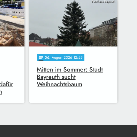
adtwerke Bayreuth
Funkhaus Bayreuth
06
. August 2026 12:55
notes
Mitten im Sommer: Stadt
Bayreuth sucht
dafür
Weihnachtsbaum
n