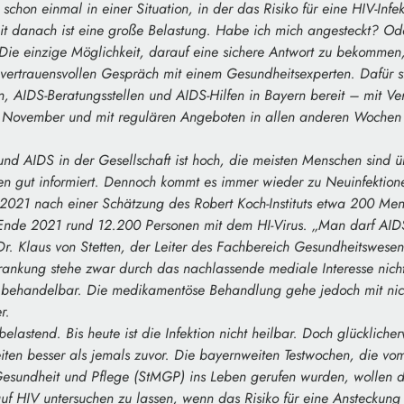
chon einmal in einer Situation, in der das Risiko für eine HIV-Inf
eit danach ist eine große Belastung. Habe ich mich angesteckt? Od
e einzige Möglichkeit, darauf eine sichere Antwort zu bekommen, i
vertrauensvollen Gespräch mit einem Gesundheitsexperten. Dafür s
, AIDS-Beratungsstellen und AIDS-Hilfen in Bayern bereit – mit V
 November und mit regulären Angeboten in allen anderen Wochen 
nd AIDS in der Gesellschaft ist hoch, die meisten Menschen sind
en gut informiert. Dennoch kommt es immer wieder zu Neuinfektione
hr 2021 nach einer Schätzung des Robert Koch-Instituts etwa 200 Me
 Ende 2021 rund 12.200 Personen mit dem HI-Virus. „Man darf AID
 Dr. Klaus von Stetten, der Leiter des Fachbereich Gesundheitswes
rankung stehe zwar durch das nachlassende mediale Interesse nich
 behandelbar. Die medikamentöse Behandlung gehe jedoch mit nic
r.
elastend. Bis heute ist die Infektion nicht heilbar. Doch glückliche
ten besser als jemals zuvor. Die bayernweiten Testwochen, die vo
 Gesundheit und Pflege (StMGP) ins Leben gerufen wurden, wollen 
auf HIV untersuchen zu lassen, wenn das Risiko für eine Anstecku