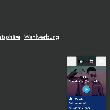
atsphäre
Wahlwerbung
expand_more
manage_search
today
library_music
Omi
Cheerleader (Felix Jaehn Remix)
play_arrow
equalizer
ON AIR
Bei der Arbeit
mit Martin Zinner