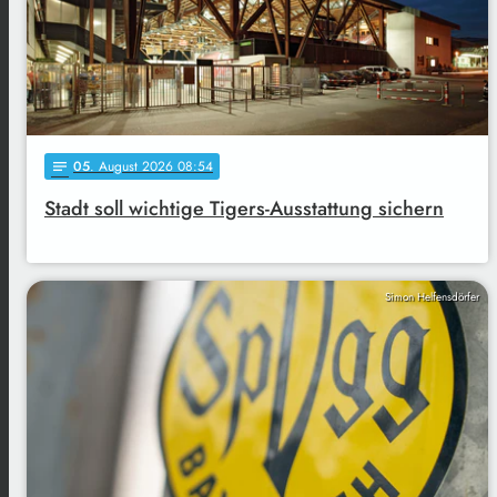
05
. August 2026 08:54
notes
Stadt soll wichtige Tigers-Ausstattung sichern
Simon Helfensdörfer