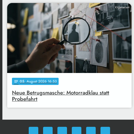
KI-generiert
05
. August 2026 16:53
notes
Neue Betrugsmasche: Motorradklau statt
Probefahrt