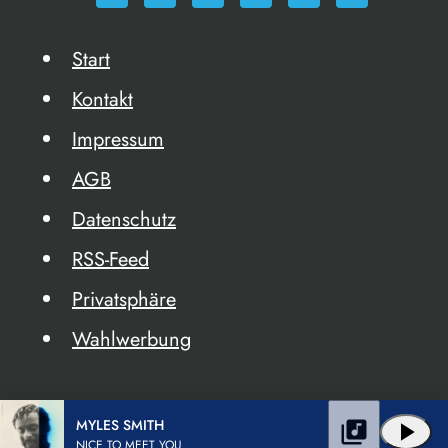
Start
Kontakt
Impressum
AGB
Datenschutz
RSS-Feed
Privatsphäre
Wahlwerbung
MYLES SMITH
library_music
play_arrow
NICE TO MEET YOU