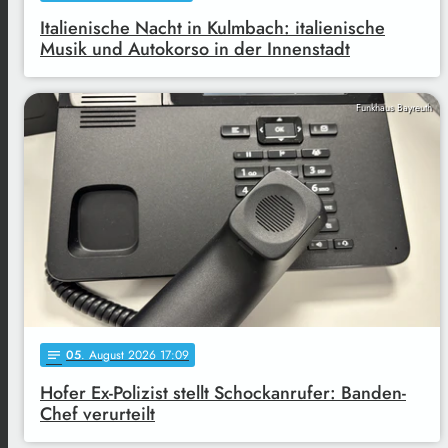
Italienische Nacht in Kulmbach: italienische
Musik und Autokorso in der Innenstadt
Funkhaus Bayreuth
05
. August 2026 17:09
notes
Hofer Ex-Polizist stellt Schockanrufer: Banden-
Chef verurteilt