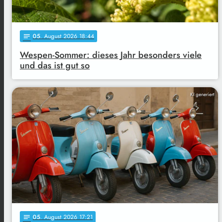
05
. August 2026 18:44
notes
Wespen-Sommer: dieses Jahr besonders viele
und das ist gut so
KI generiert
05
. August 2026 17:21
notes