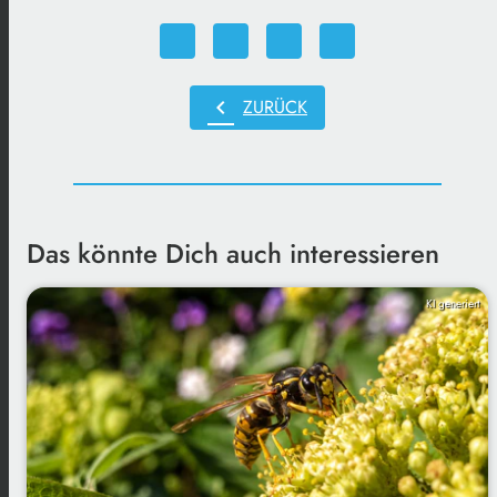
chevron_left
ZURÜCK
Das könnte Dich auch interessieren
KI generiert