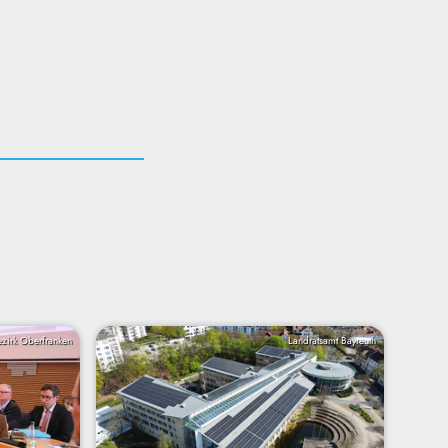
zirk Oberfranken
Landratsamt Bayreuth