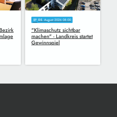
05
. August 2026 08:00
notes
Bezirk
"Klimaschutz sichtbar
mlage
machen" - Landkreis startet
Gewinnspiel