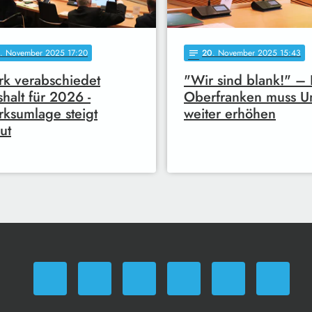
. November 2025 17:20
20
. November 2025 15:43
notes
rk verabschiedet
"Wir sind blank!" – 
halt für 2026 -
Oberfranken muss U
rksumlage steigt
weiter erhöhen
ut