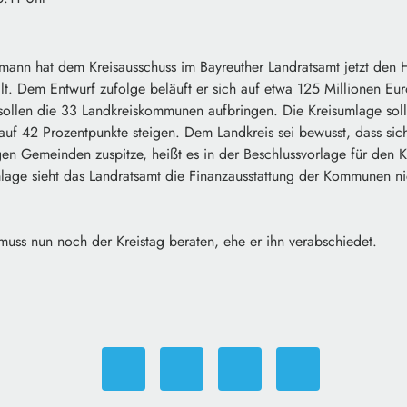
mann hat dem Kreisausschuss im Bayreuther Landratsamt jetzt den H
llt. Dem Entwurf zufolge beläuft er sich auf etwa 125 Millionen Eu
sollen die 33 Landkreiskommunen aufbringen. Die Kreisumlage so
uf 42 Prozentpunkte steigen. Dem Landkreis sei bewusst, dass sich 
en Gemeinden zuspitze, heißt es in der Beschlussvorlage für den K
age sieht das Landratsamt die Finanzausstattung der Kommunen ni
muss nun noch der Kreistag beraten, ehe er ihn verabschiedet.