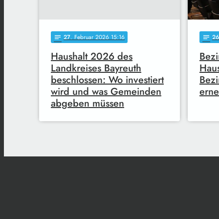
27
. Februar 2026 15:16
26
notes
notes
Haushalt 2026 des
Bezi
Landkreises Bayreuth
Haus
beschlossen: Wo investiert
Bezi
wird und was Gemeinden
erne
abgeben müssen