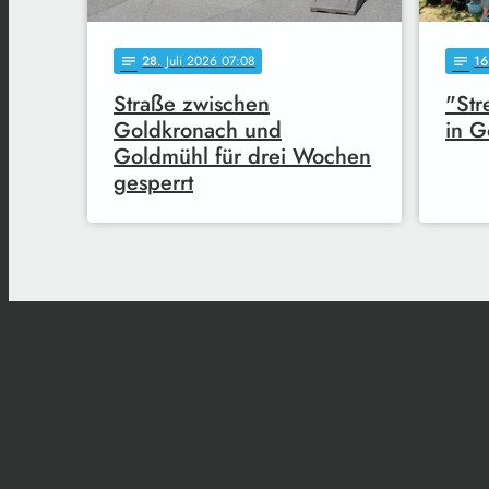
28
. Juli 2026 07:08
16
notes
notes
Straße zwischen
"Str
Goldkronach und
in G
Goldmühl für drei Wochen
gesperrt