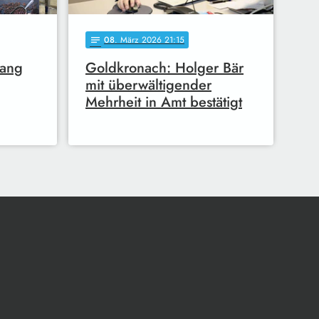
08
. März 2026 21:15
notes
fang
Goldkronach: Holger Bär
mit überwältigender
Mehrheit in Amt bestätigt