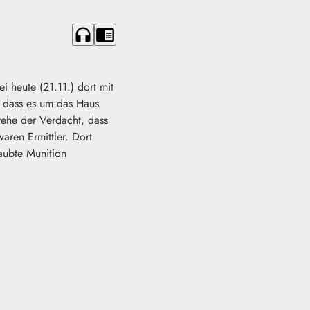
headphones
chrome_reader_mode
 heute (21.11.) dort mit
, dass es um das Haus
tehe der Verdacht, dass
ren Ermittler. Dort
aubte Munition