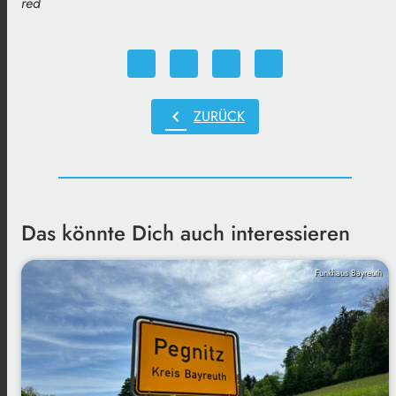
red
chevron_left
ZURÜCK
Das könnte Dich auch interessieren
Funkhaus Bayreuth