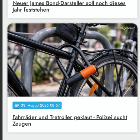
Neuer James Bond-Darsteller soll noch dieses
Jahr feststehen
KI-generiert
03
. August 2026 08:57
notes
Fahrräder und Tretroller geklaut - Polizei sucht
Zeugen