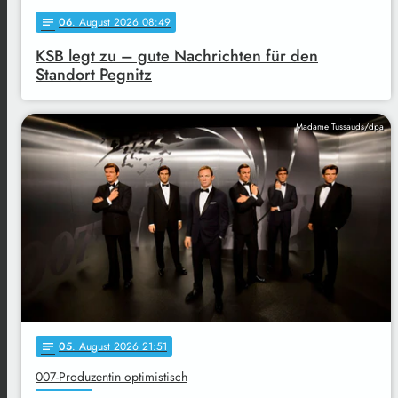
06
. August 2026 08:49
notes
KSB legt zu – gute Nachrichten für den
Standort Pegnitz
Madame Tussauds/dpa
05
. August 2026 21:51
notes
007-Produzentin optimistisch