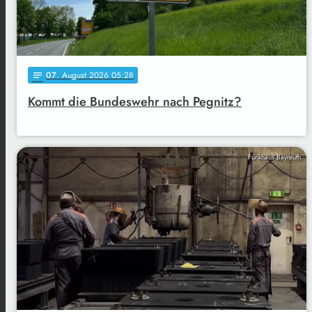
07
. August 2026 05:28
notes
Kommt die Bundeswehr nach Pegnitz?
Funkhaus Bayreuth