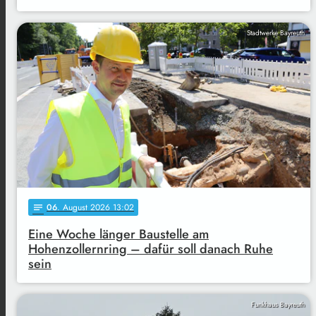
Stadtwerke Bayreuth
06
. August 2026 13:02
notes
Eine Woche länger Baustelle am
Hohenzollernring – dafür soll danach Ruhe
sein
Funkhaus Bayreuth