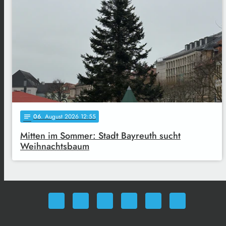
06
. August 2026 12:55
notes
Mitten im Sommer: Stadt Bayreuth sucht
Weihnachtsbaum