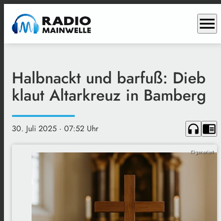
menu
Halbnackt und barfuß: Dieb
klaut Altarkreuz in Bamberg
headphones
chrome_reader_mode
30. Juli 2025
· 07:52 Uhr
KI-generiert