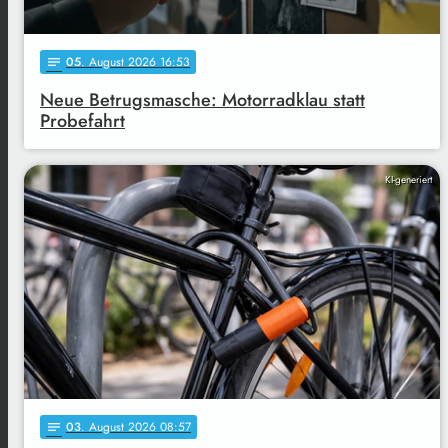
05
. August 2026 16:53
notes
Neue Betrugsmasche: Motorradklau statt
Probefahrt
KI-generiert
03
. August 2026 08:57
notes