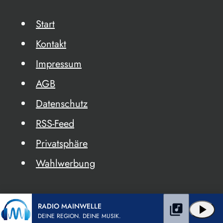
Start
Kontakt
Impressum
AGB
Datenschutz
RSS-Feed
Privatsphäre
Wahlwerbung
RADIO MAINWELLE
library_music
play_arrow
DEINE REGION. DEINE MUSIK.