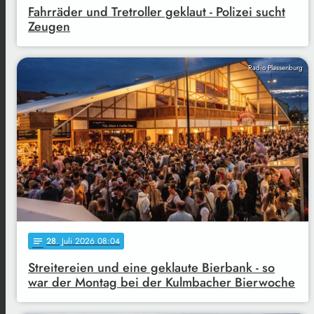
Fahrräder und Tretroller geklaut - Polizei sucht
Zeugen
Radio Plassenburg
28
. Juli 2026 08:04
notes
Streitereien und eine geklaute Bierbank - so
war der Montag bei der Kulmbacher Bierwoche