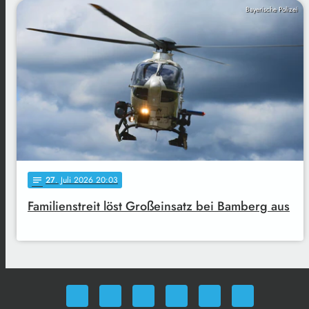
Bayerische Polizei
27
. Juli 2026 20:03
notes
Familienstreit löst Großeinsatz bei Bamberg aus