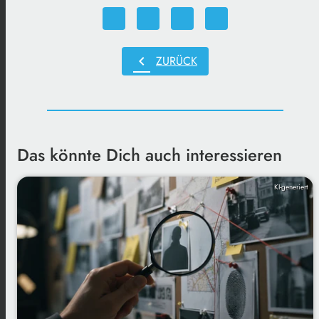
chevron_left
ZURÜCK
Das könnte Dich auch interessieren
KI-generiert