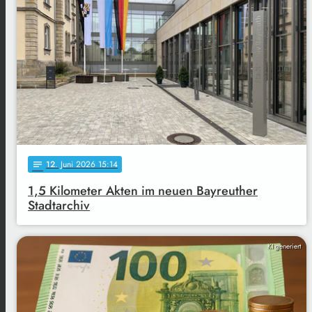
12
. Juni 2026 15:14
notes
1,5 Kilometer Akten im neuen Bayreuther
Stadtarchiv
KI generiert