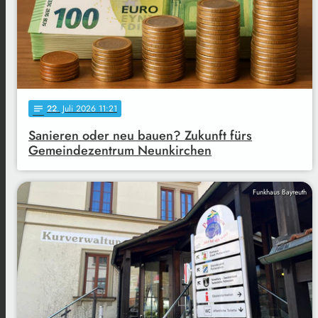
22
. Juli 2026 11:21
notes
Sanieren oder neu bauen? Zukunft fürs
Gemeindezentrum Neunkirchen
Funkhaus Bayreuth