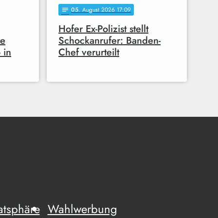
05
. August 2026 17:09
notes
Hofer Ex-Polizist stellt
he
Schockanrufer: Banden-
 in
Chef verurteilt
atsphäre
Wahlwerbung