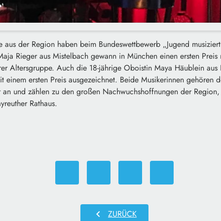
e aus der Region haben beim Bundeswettbewerb „Jugend musiziert
 Maja Rieger aus Mistelbach gewann in München einen ersten Preis 
hrer Altersgruppe. Auch die 18-jährige Oboistin Maya Häublein au
mit einem ersten Preis ausgezeichnet. Beide Musikerinnen gehören 
 an und zählen zu den großen Nachwuchshoffnungen der Region, h
yreuther Rathaus.
chevron_left
ZURÜCK