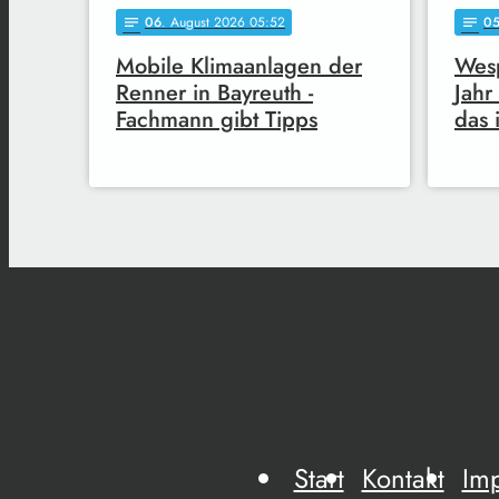
06
. August 2026 05:52
0
notes
notes
Mobile Klimaanlagen der
Wes
Renner in Bayreuth -
Jahr
Fachmann gibt Tipps
das 
Start
Kontakt
Im