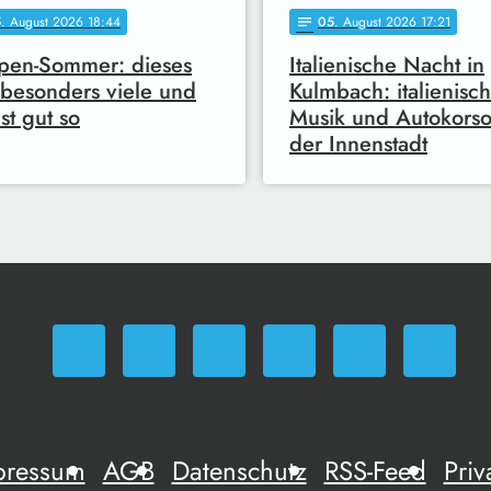
5
. August 2026 18:44
05
. August 2026 17:21
notes
pen-Sommer: dieses
Italienische Nacht in
 besonders viele und
Kulmbach: italienisc
ist gut so
Musik und Autokorso
der Innenstadt
pressum
AGB
Datenschutz
RSS-Feed
Priv