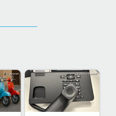
KI generiert
Funkhaus Bayreuth