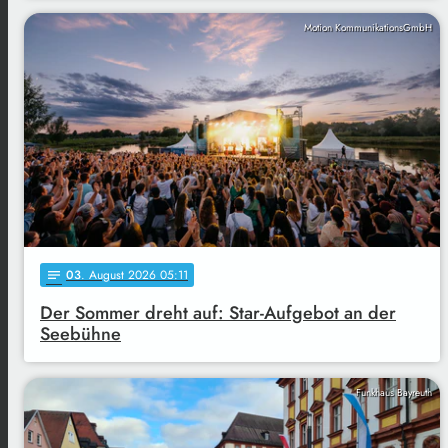
Motion KommunikationsGmbH
03
. August 2026 05:11
notes
Der Sommer dreht auf: Star-Aufgebot an der
Seebühne
Funkhaus Bayreuth