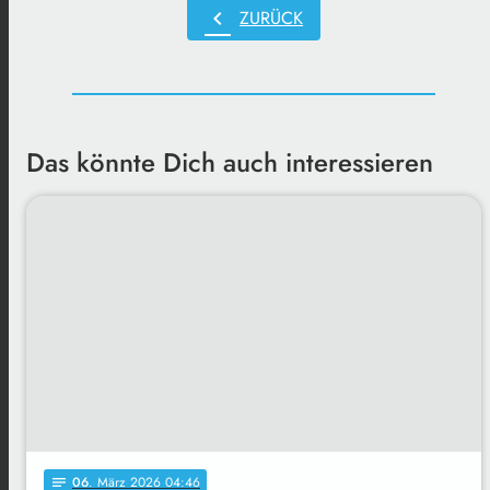
chevron_left
ZURÜCK
Das könnte Dich auch interessieren
06
. März 2026 04:46
notes