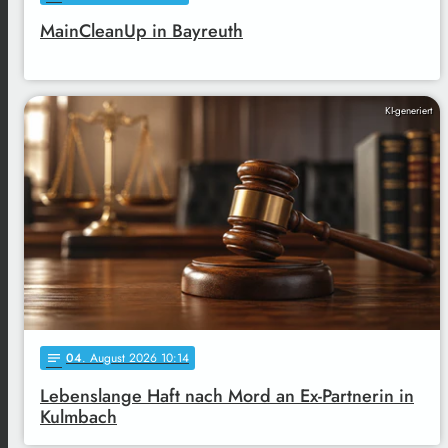
MainCleanUp in Bayreuth
KI-generiert
04
. August 2026 10:14
notes
Lebenslange Haft nach Mord an Ex-Partnerin in
Kulmbach