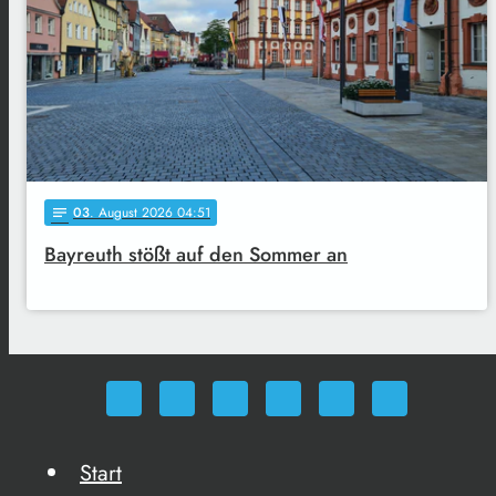
03
. August 2026 04:51
notes
Bayreuth stößt auf den Sommer an
Start