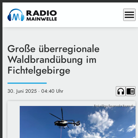
menu
Große überregionale
Waldbrandübung im
Fichtelgebirge
headphones
chrome_reader_mode
30. Juni 2025
· 04:40 Uhr
Freiwillige Feuerwehr Bayreuth