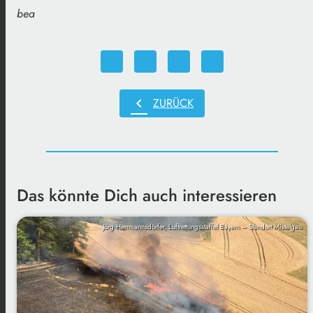
bea
chevron_left
ZURÜCK
Das könnte Dich auch interessieren
Jörg Herrmannsdörfer, Luftrettungsstaffel Bayern – Standort Mistelgau