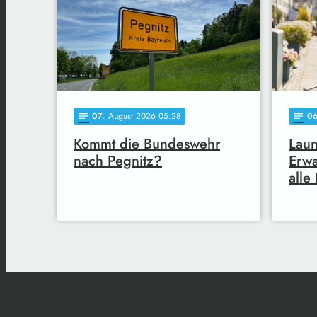
07
. August 2026 05:28
0
notes
notes
Kommt die Bundeswehr
Laun
nach Pegnitz?
Erwa
alle