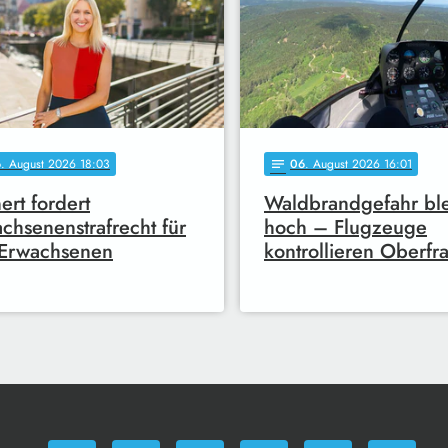
6
. August 2026 18:03
06
. August 2026 16:01
notes
ert fordert
Waldbrandgefahr ble
chsenenstrafrecht für
hoch – Flugzeuge
 Erwachsenen
kontrollieren Oberfr