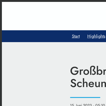
Start
Highlights
Großbr
Scheune
15. Juni 2023
· 05:10