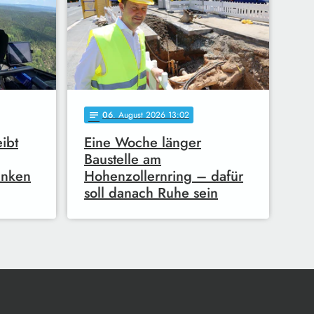
06
. August 2026 13:02
notes
ibt
Eine Woche länger
Baustelle am
anken
Hohenzollernring – dafür
soll danach Ruhe sein