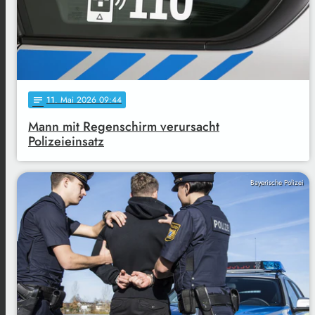
11
. Mai 2026 09:44
notes
Mann mit Regenschirm verursacht
Polizeieinsatz
Bayerische Polizei