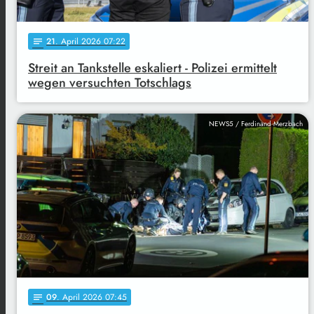
21
. April 2026 07:22
notes
Streit an Tankstelle eskaliert - Polizei ermittelt
wegen versuchten Totschlags
NEWS5 / Ferdinand Merzbach
09
. April 2026 07:45
notes