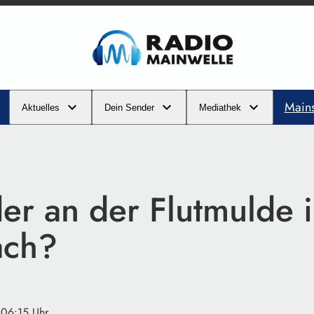
Main
Aktuelles
Dein Sender
Mediathek
er an der Flutmulde 
ach?
 06:15 Uhr