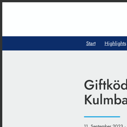
Start
Highlights
Giftköd
Kulmb
11. September 2023
·