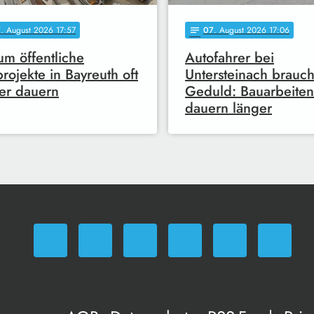
7
. August 2026 17:57
07
. August 2026 17:06
notes
m öffentliche
Autofahrer bei
rojekte in Bayreuth oft
Untersteinach brauc
er dauern
Geduld: Bauarbeiten
dauern länger