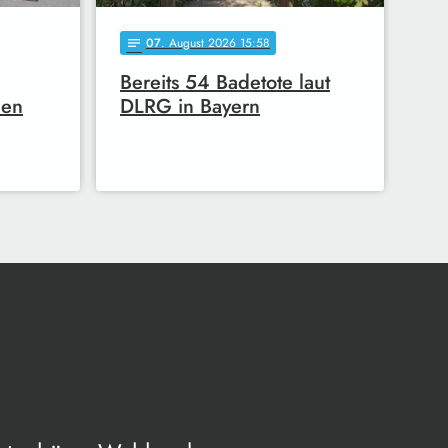
07
. August 2026 15:58
notes
Bereits 54 Badetote laut
hen
DLRG in Bayern