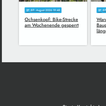
07
. August 2026 19:48
0
notes
notes
Ochsenkopf: Bike-Strecke
Waru
am Wochenende gesperrt
Baup
läng