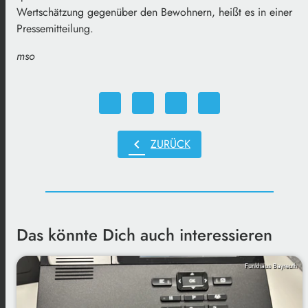
Wertschätzung gegenüber den Bewohnern, heißt es in einer
Pressemitteilung.
mso
chevron_left
ZURÜCK
Das könnte Dich auch interessieren
Funkhaus Bayreuth