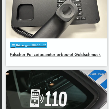
04
. August 2026 11:57
notes
Falscher Polizeibeamter erbeutet Goldschmuck
Bayerische Polizei