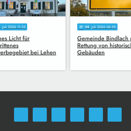
. Juli 2026 11:35
08
. Juli 2026 06:55
notes
es Licht für
Gemeinde Bindlach 
rittenes
Rettung von historis
erbegebiet bei Lehen
Gebäuden