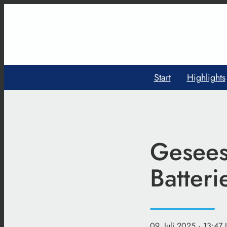
Start
Highlights
Gesees
Batteri
09. Juli 2025
· 13:47 