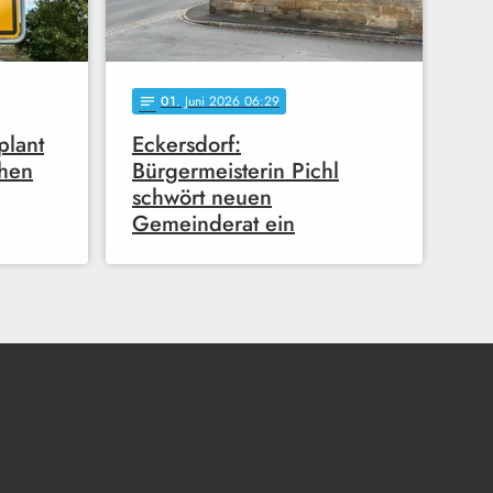
01
. Juni 2026 06:29
notes
plant
Eckersdorf:
chen
Bürgermeisterin Pichl
schwört neuen
Gemeinderat ein