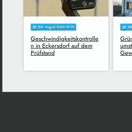
03
. August 2026 07:01
22
notes
notes
Geschwindigkeitskontrolle
Grün
n in Eckersdorf auf dem
umst
Prüfstand
Gew