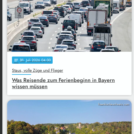
31
. Juli 2026 04:00
notes
Staus, volle Züge und Flieger
Was Reisende zum Ferienbeginn in Bayern
wissen müssen
fraenkische-schweiz.com