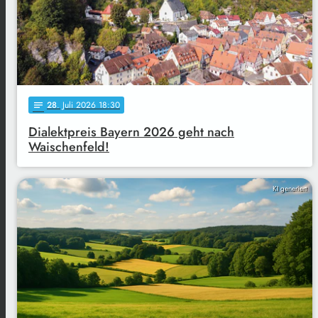
28
. Juli 2026 18:30
notes
Dialektpreis Bayern 2026 geht nach
Waischenfeld!
KI generiert