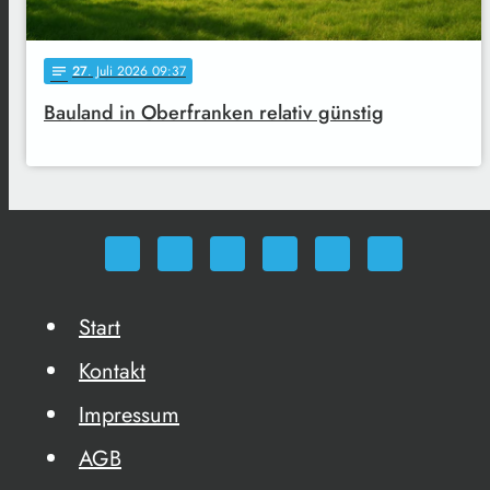
27
. Juli 2026 09:37
notes
Bauland in Oberfranken relativ günstig
Start
Kontakt
Impressum
AGB