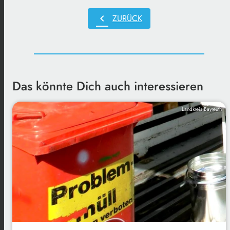
chevron_left
ZURÜCK
Das könnte Dich auch interessieren
Landkreis Bayreuth