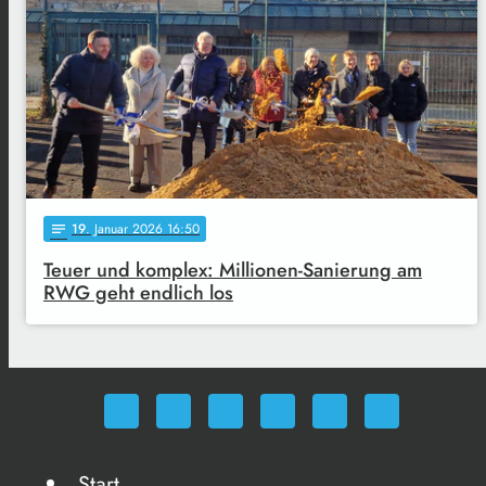
19
. Januar 2026 16:50
notes
Teuer und komplex: Millionen-Sanierung am
RWG geht endlich los
Start