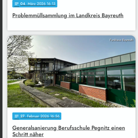
04
. März 2026 16:13
notes
Problemmüllsammlung im Landkreis Bayreuth
Funkhaus Bayreuth
27
. Februar 2026 16:56
notes
Generalsanierung Berufsschule Pegnitz einen
Schritt näher