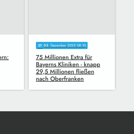
03
. Dezember 2025 08:10
notes
ern:
75 Millionen Extra für
Bayerns Kliniken - knapp
29,5 Millionen fließen
nach Oberfranken