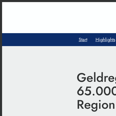
Start
Highlights
Geldre
65.000
Region