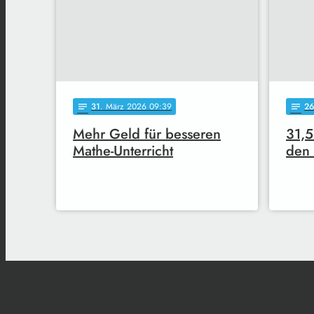
31
. März 2026 09:39
26
notes
notes
Mehr Geld für besseren
31,5
Mathe-Unterricht
den