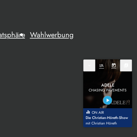
atsphäre
Wahlwerbung
expand_more
manage_search
today
library_music
ADELE
CHASING PAVEMENTS
play_arrow
equalizer
ON AIR
Die Christian-Höreth-Show
mit Christian Höreth