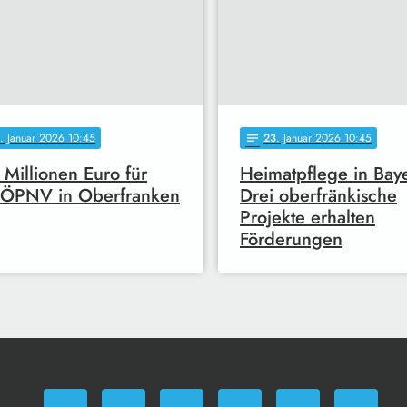
. Januar 2026 10:45
23
. Januar 2026 10:45
notes
 Millionen Euro für
Heimatpflege in Bay
 ÖPNV in Oberfranken
Drei oberfränkische
Projekte erhalten
Förderungen