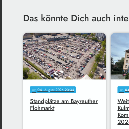
Das könnte Dich auch inte
Bayreuth Marketing und Tourismus GmbH
04
. August 2026 20:34
0
notes
notes
Standplätze am Bayreuther
Weit
Flohmarkt
Kul
Komm
202