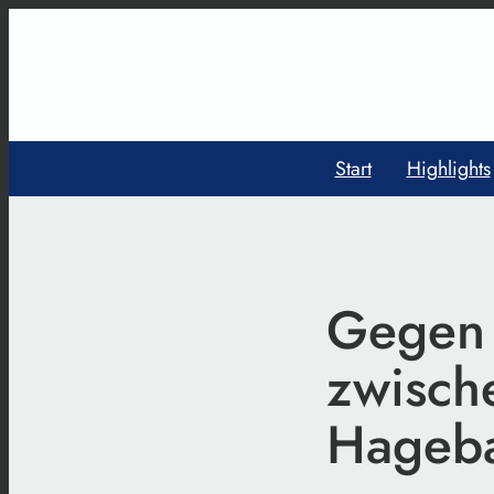
Start
Highlights
Gegen 
zwisch
Hageba