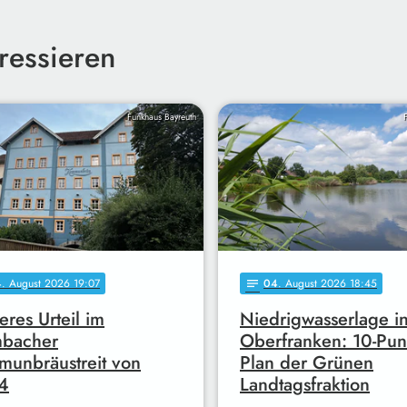
ressieren
Funkhaus Bayreuth
4
. August 2026 19:07
04
. August 2026 18:45
notes
eres Urteil im
Niedrigwasserlage i
mbacher
Oberfranken: 10-Pun
unbräustreit von
Plan der Grünen
4
Landtagsfraktion