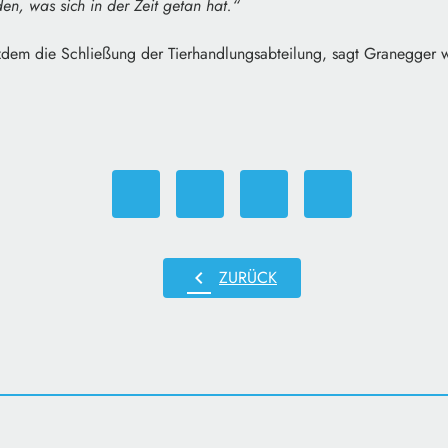
n, was sich in der Zeit getan hat.“
rotzdem die Schließung der Tierhandlungsabteilung, sagt Granegger w
chevron_left
ZURÜCK