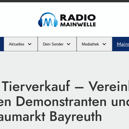
Main
Aktuelles
Dein Sender
Mediathek
Tierverkauf – Verei
en Demonstranten un
umarkt Bayreuth