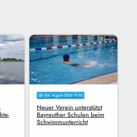
Funkhaus Bayreuth
KI generiert
04
. August 2026 17:50
notes
n
Neuer Verein unterstützt
kte-
Bayreuther Schulen beim
Schwimmunterricht