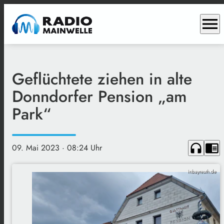
menu
Geflüchtete ziehen in alte
Donndorfer Pension „am
Park“
headphones
chrome_reader_mode
09. Mai 2023
· 08:24 Uhr
inbayreuth.de