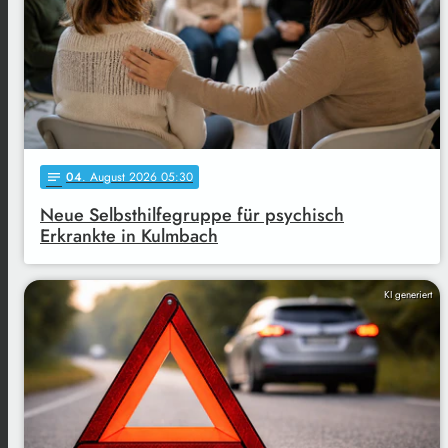
04
. August 2026 05:30
notes
Neue Selbsthilfegruppe für psychisch
Erkrankte in Kulmbach
KI generiert