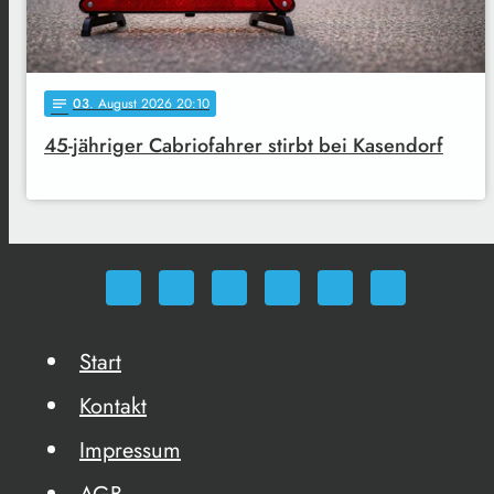
03
. August 2026 20:10
notes
45-jähriger Cabriofahrer stirbt bei Kasendorf
Start
Kontakt
Impressum