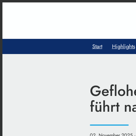
Start
Highlights
Geflohe
führt 
02. November 2025