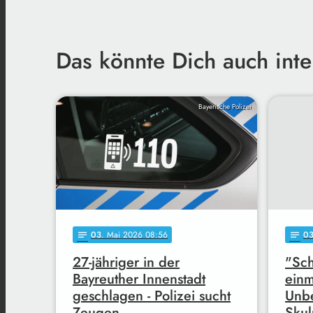
Das könnte Dich auch inte
Bayerische Polizei
03
. Mai 2026 08:56
0
notes
notes
27-jähriger in der
"Sch
Bayreuther Innenstadt
einm
geschlagen - Polizei sucht
Unbe
Zeugen
Skul