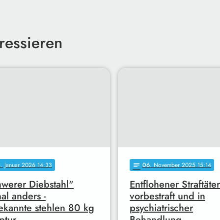
ressieren
3
. Januar 2026 14:33
06
. November 2025 15:14
notes
werer Diebstahl"
Entflohener Straftäte
al anders -
vorbestraft und in
kannte stehlen 80 kg
psychiatrischer
ptur
Behandlung