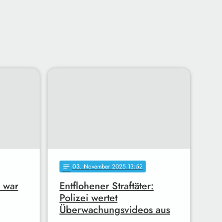
03
. November 2025 13:52
notes
r war
Entflohener Straftäter:
Polizei wertet
Überwachungsvideos aus