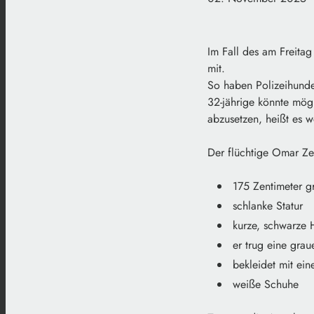
Im Fall des am Freitag 
mit.
So haben Polizeihunde
32-jährige könnte mög
abzusetzen, heißt es we
Der flüchtige Omar Zen
175 Zentimeter g
schlanke Statur
kurze, schwarze 
er trug eine gra
bekleidet mit ei
weiße Schuhe