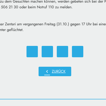
u dem Gesuchten machen können, werden gebeten sich bei der Pol
21 506 21 30 oder beim Notruf 110 zu melden.
ar Zentari am vergangenen Freitag (31.10.) gegen 17 Uhr bei ein
ter geflüchtet.
chevron_left
ZURÜCK