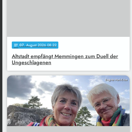
07
. August 2026 08:22
notes
Altstadt empfängt Memmingen zum Duell der
Ungeschlagenen
Brigitte Merk-Erbe