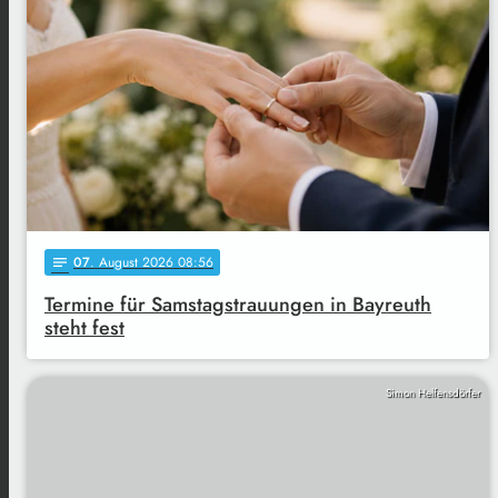
07
. August 2026 08:56
notes
Termine für Samstagstrauungen in Bayreuth
steht fest
Simon Helfensdörfer