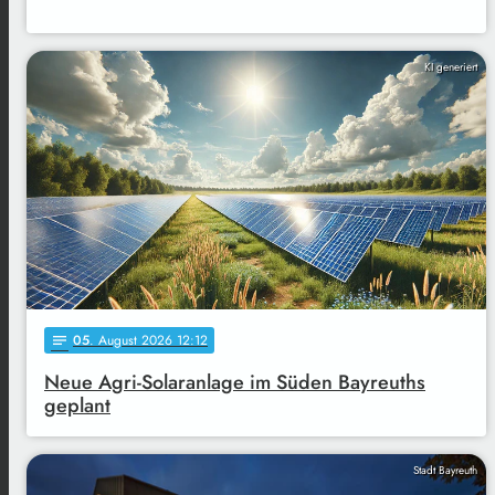
KI generiert
05
. August 2026 12:12
notes
Neue Agri-Solaranlage im Süden Bayreuths
geplant
Stadt Bayreuth