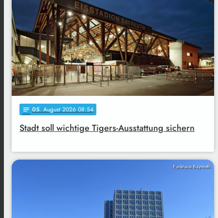
05
. August 2026 08:54
notes
Stadt soll wichtige Tigers-Ausstattung sichern
Funkhaus Bayreuth