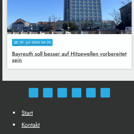
31
. Juli 2026 06:28
notes
Bayreuth soll besser auf Hitzewellen vorbereitet
sein
Start
Kontakt