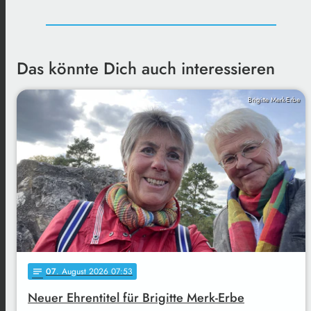
Das könnte Dich auch interessieren
Brigitte Merk-Erbe
07
. August 2026 07:53
notes
Neuer Ehrentitel für Brigitte Merk-Erbe