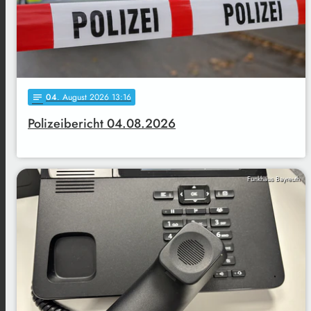
04
. August 2026 13:16
notes
Polizeibericht 04.08.2026
Funkhaus Bayreuth