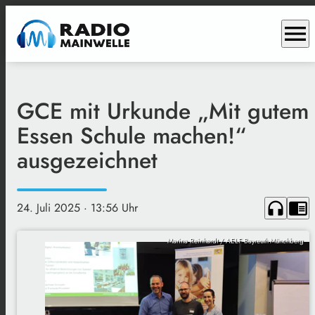
menu
GCE mit Urkunde „Mit gutem
Essen Schule machen!“
ausgezeichnet
headphones
chrome_reader_mode
24. Juli 2025
· 13:56 Uhr
Marina Reinhardt / AELF Bayreuth-Münchberg