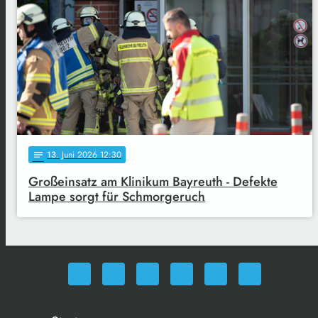
13
. Juni 2026 12:30
notes
Großeinsatz am Klinikum Bayreuth - Defekte
Lampe sorgt für Schmorgeruch