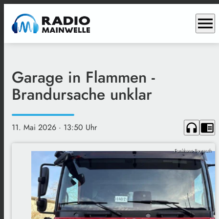
menu
Garage in Flammen -
Brandursache unklar
headphones
chrome_reader_mode
11. Mai 2026
· 13:50 Uhr
Funkhaus Bayreuth