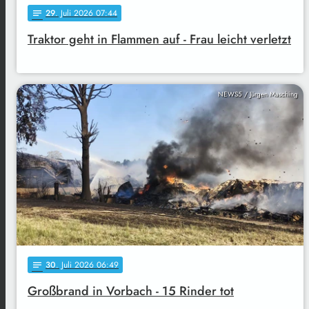
29
. Juli 2026 07:44
notes
Traktor geht in Flammen auf - Frau leicht verletzt
NEWS5 / Jürgen Masching
30
. Juli 2026 06:49
notes
Großbrand in Vorbach - 15 Rinder tot