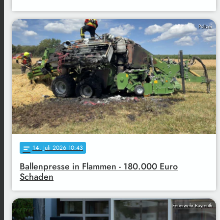
Polizei
14
. Juli 2026 10:43
notes
Ballenpresse in Flammen - 180.000 Euro
Schaden
Feuerwehr Bayreuth