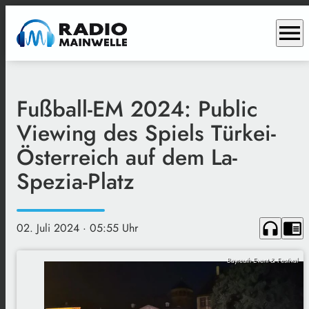
menu
Fußball-EM 2024: Public
Viewing des Spiels Türkei-
Österreich auf dem La-
Spezia-Platz
headphones
chrome_reader_mode
02. Juli 2024
· 05:55 Uhr
Bayreuth Event & Festival