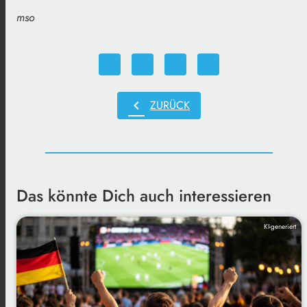
mso
chevron_left
ZURÜCK
Das könnte Dich auch interessieren
KI-generiert