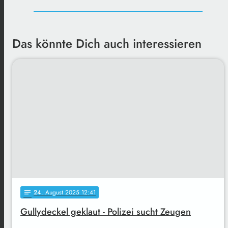
Das könnte Dich auch interessieren
24
. August 2025 12:41
notes
Gullydeckel geklaut - Polizei sucht Zeugen