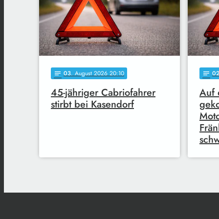
03
. August 2026 20:10
0
notes
notes
45-jähriger Cabriofahrer
Auf 
stirbt bei Kasendorf
geko
Moto
Frän
schw