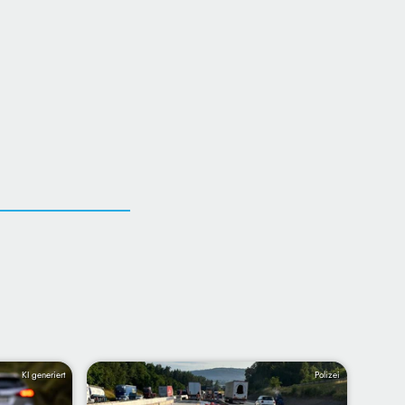
KI generiert
Polizei