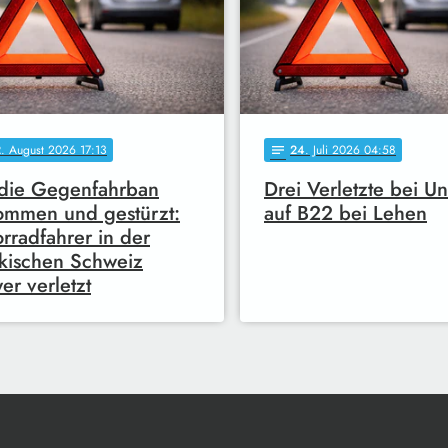
2
. August 2026 17:13
24
. Juli 2026 04:58
notes
die Gegenfahrban
Drei Verletzte bei Un
mmen und gestürzt:
auf B22 bei Lehen
rradfahrer in der
kischen Schweiz
er verletzt