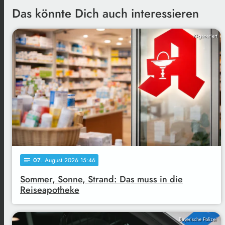
Das könnte Dich auch interessieren
KI-generiert
07
. August 2026 15:46
notes
Sommer, Sonne, Strand: Das muss in die
Reiseapotheke
Bayerische Polizei