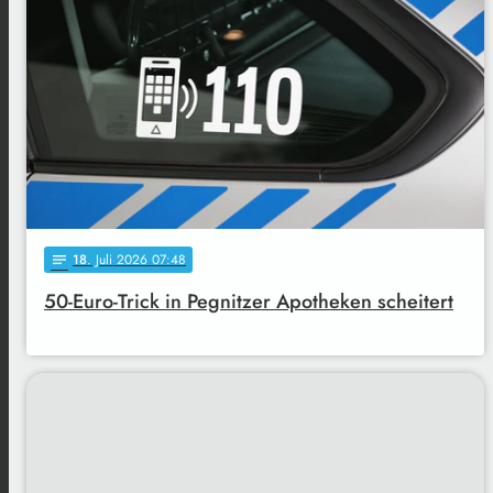
18
. Juli 2026 07:48
notes
50-Euro-Trick in Pegnitzer Apotheken scheitert