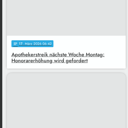
17
. März 2026 06:42
notes
Apothekerstreik nächste Woche Montag:
Honorarerhöhung wird gefordert