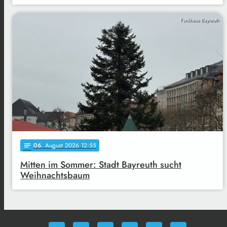
Funkhaus Bayreuth
06
. August 2026 12:55
notes
Mitten im Sommer: Stadt Bayreuth sucht
Weihnachtsbaum