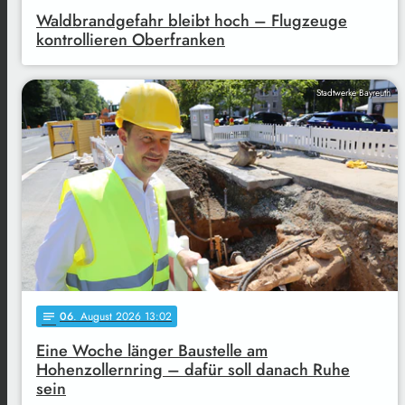
Waldbrandgefahr bleibt hoch – Flugzeuge
kontrollieren Oberfranken
Stadtwerke Bayreuth
06
. August 2026 13:02
notes
Eine Woche länger Baustelle am
Hohenzollernring – dafür soll danach Ruhe
sein