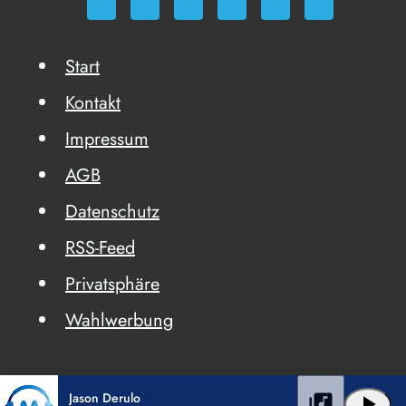
Start
Kontakt
Impressum
AGB
Datenschutz
RSS-Feed
Privatsphäre
Wahlwerbung
Jason Derulo
library_music
play_arrow