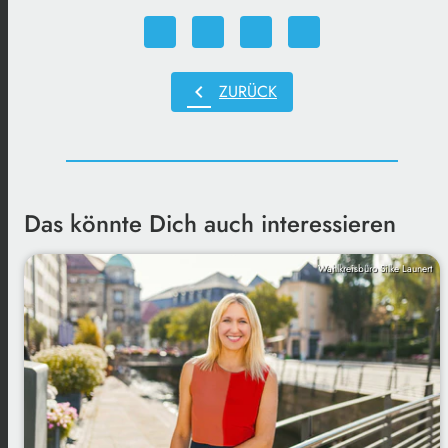
chevron_left
ZURÜCK
Das könnte Dich auch interessieren
Wahlkreisbüro Silke Launert