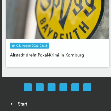
05
. August 2026 04:38
notes
Altstadt dreht Pokal-Krimi in Kornburg
Start