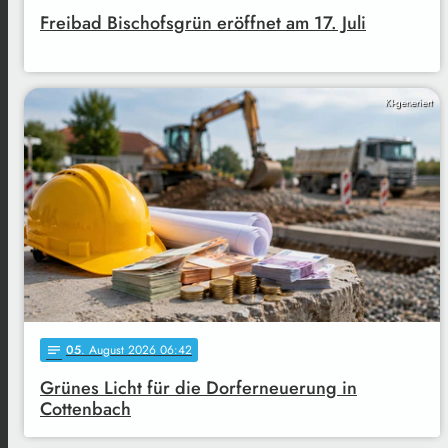
Freibad Bischofsgrün eröffnet am 17. Juli
KI-generiert
05
. August 2026 06:42
notes
Grünes Licht für die Dorferneuerung in
Cottenbach