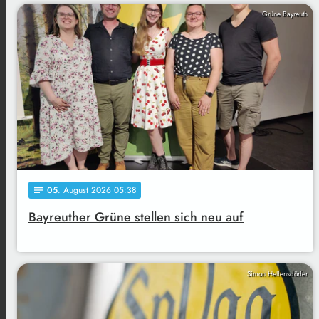
Grüne Bayreuth
05
. August 2026 05:38
notes
Bayreuther Grüne stellen sich neu auf
Simon Helfensdörfer