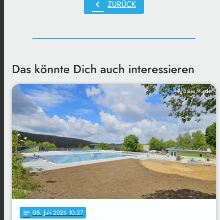
chevron_left
ZURÜCK
Das könnte Dich auch interessieren
Andreas Munder
05
. Juli 2026 10:27
notes