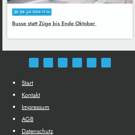
22
. Juli 2026 11:16
notes
Busse statt Züge bis Ende Oktober
Start
Kontakt
Impressum
AGB
Datenschutz