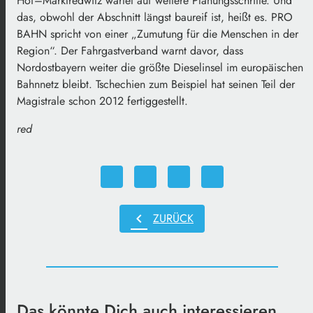
Hof–Marktredwitz wartet auf weitere Planungsschritte. Und
das, obwohl der Abschnitt längst baureif ist, heißt es. PRO
BAHN spricht von einer „Zumutung für die Menschen in der
Region“. Der Fahrgastverband warnt davor, dass
Nordostbayern weiter die größte Dieselinsel im europäischen
Bahnnetz bleibt. Tschechien zum Beispiel hat seinen Teil der
Magistrale schon 2012 fertiggestellt.
red
chevron_left
ZURÜCK
Das könnte Dich auch interessieren