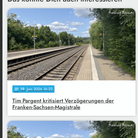
Funkhaus Bayreuth
19
. Juni 2026 16:22
notes
Tim Pargent kritisiert Verzögerungen der
Franken-Sachsen-Magistrale
Funkhaus Bayreuth