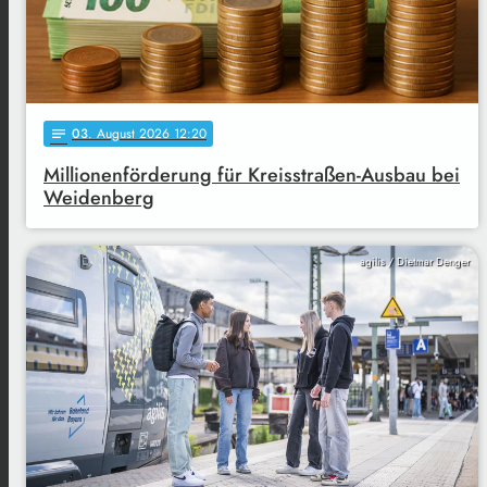
03
. August 2026 12:20
notes
Millionenförderung für Kreisstraßen-Ausbau bei
Weidenberg
agilis / Dietmar Denger