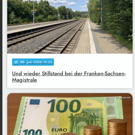
30
. Juni 2026 13:22
notes
Und wieder Stillstand bei der Franken-Sachsen-
Magistrale
KI generiert