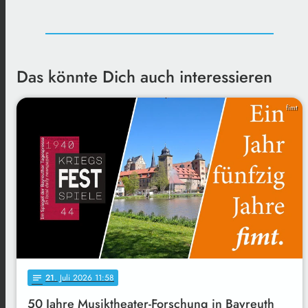
Das könnte Dich auch interessieren
fimt
21
. Juli 2026 11:58
notes
50 Jahre Musiktheater-Forschung in Bayreuth