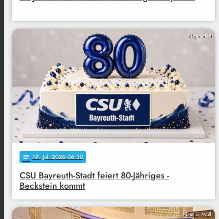
KI-generiert
17
. Juli 2026 06:30
notes
CSU Bayreuth-Stadt feiert 80-Jähriges -
Beckstein kommt
Klaus D. Wolf