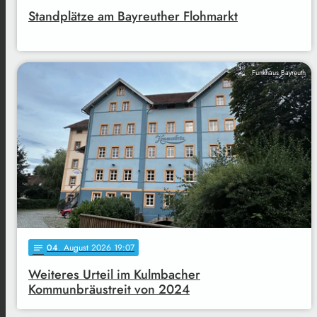
Standplätze am Bayreuther Flohmarkt
Funkhaus Bayreuth
04
. August 2026 19:07
notes
Weiteres Urteil im Kulmbacher
Kommunbräustreit von 2024