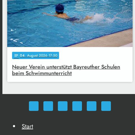
04
. August 2026 17:50
notes
Neuer Verein unterstützt Bayreuther Schulen
beim Schwimmunterricht
Start