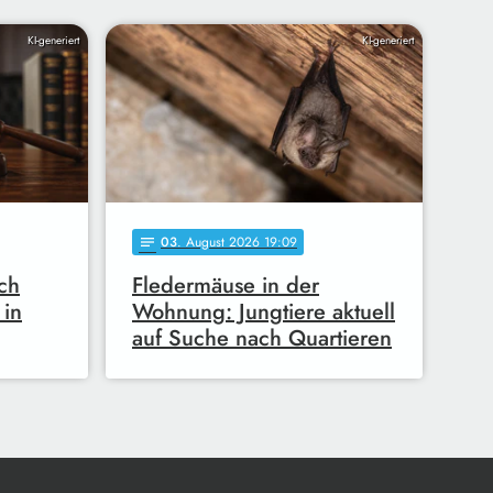
KI-generiert
KI-generiert
03
. August 2026 19:09
notes
ch
Fledermäuse in der
 in
Wohnung: Jungtiere aktuell
auf Suche nach Quartieren