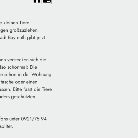
 kleinen Tiere
ngen großzuziehen.
dt Bayreuth gibt jetzt
n verstecken sich die
also schonmal: Die
use schon in der Wohnung
ltasche oder einen
en. Bitte fasst die Tiere
nders geschützten
efons unter 0921/75 94
olltet.