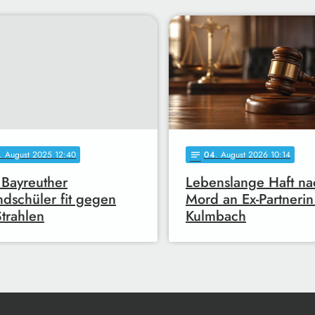
. August 2025 12:40
04
. August 2026 10:14
notes
Bayreuther
Lebenslange Haft na
dschüler fit gegen
Mord an Ex-Partnerin
trahlen
Kulmbach