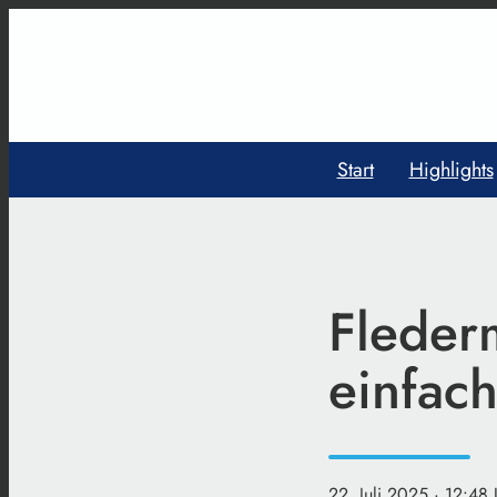
Start
Highlights
Fleder
einfac
22. Juli 2025
· 12:48 