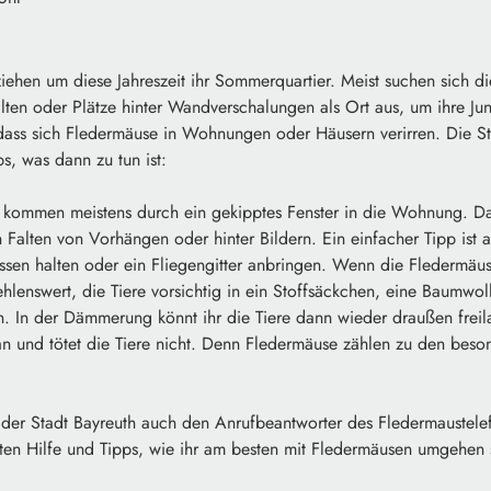
ehen um diese Jahreszeit ihr Sommerquartier. Meist suchen sich die
en oder Plätze hinter Wandverschalungen als Ort aus, um ihre Ju
 dass sich Fledermäuse in Wohnungen oder Häusern verirren. Die Sta
ps, was dann zu tun ist:
kommen meistens durch ein gekipptes Fenster in die Wohnung. Dan
en Falten von Vorhängen oder hinter Bildern. Ein einfacher Tipp ist 
ossen halten oder ein Fliegengitter anbringen. Wenn die Fledermä
ehlenswert, die Tiere vorsichtig in ein Stoffsäckchen, eine Baumwol
. In der Dämmerung könnt ihr die Tiere dann wieder draußen freilass
n und tötet die Tiere nicht. Denn Fledermäuse zählen zu den beso
i der Stadt Bayreuth auch den Anrufbeantworter des Fledermaustel
ten Hilfe und Tipps, wie ihr am besten mit Fledermäusen umgehen s