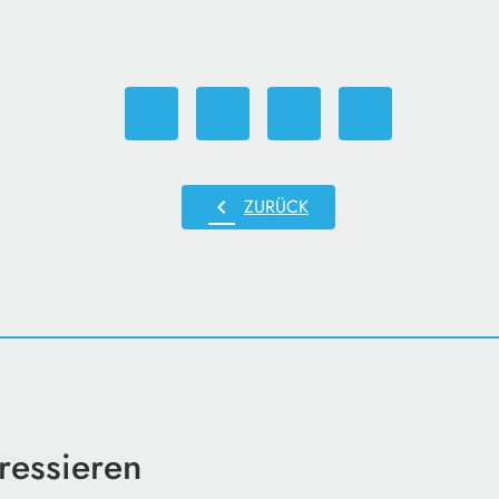
chevron_left
ZURÜCK
ressieren