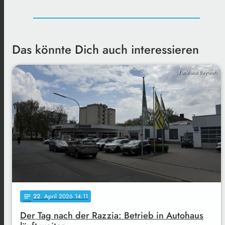
Das könnte Dich auch interessieren
Funkhaus Bayreuth
22
. April 2026 14:11
notes
Der Tag nach der Razzia: Betrieb in Autohaus