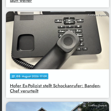
läuft weiter
Funkhaus Bayreuth
05
. August 2026 17:09
notes
Hofer Ex-Polizist stellt Schockanrufer: Banden-
Chef verurteilt
Funkhaus Bayreuth