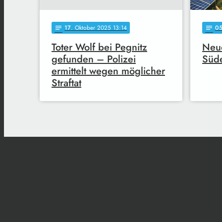
17
. Oktober 2025 13:14
0
notes
notes
Toter Wolf bei Pegnitz
Neue
gefunden – Polizei
Süde
ermittelt wegen möglicher
Straftat