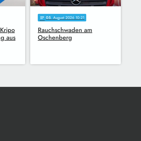
05
. August 2026 10:21
notes
 Kripo
Rauchschwaden am
ng aus
Oschenberg