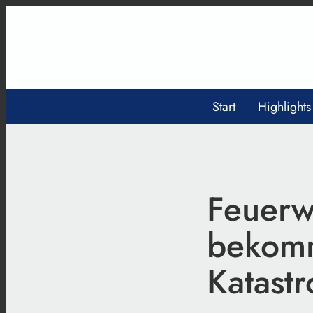
Start
Highlights
Feuerw
bekomm
Katast