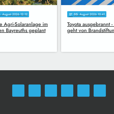
5
. August 2026 12:12
05
. August 2026 10:41
notes
 Agri-Solaranlage im
Toyota ausgebrannt -
n Bayreuths geplant
geht von Brandstiftu