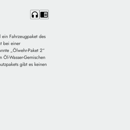
headphones
chrome_reader_mode
d ein Fahrzeugpaket des
t bei einer
annte „Ölwehr-Paket 2“
on Öl-Wasser-Gemischen
utzpakets gibt es keinen