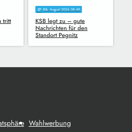
06
. August 2026 08:49
notes
tritt
KSB legt zu – gute
Nachrichten für den
Standort Pegnitz
atsphäre
Wahlwerbung