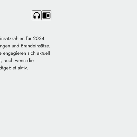
headphones
chrome_reader_mode
insatzzahlen für 2024
tungen und Brandeinsätze.
 engagieren sich aktuell
t, auch wenn die
tgebiet aktiv.