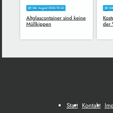
06
. August 2026 10:42
0
notes
notes
Altglascontainer sind keine
Kost
Müllkippen
der 
Start
Kontakt
Im