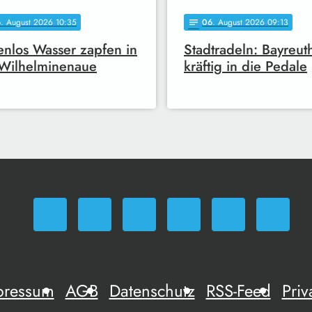
6
. August 2026 10:35
06
. August 2026 09:13
notes
enlos Wasser zapfen in
Stadtradeln: Bayreuth 
Wilhelminenaue
kräftig in die Pedale
pressum
AGB
Datenschutz
RSS-Feed
Priv