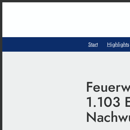
Start
Highlights
Feuerwe
1.103 E
Nachwu