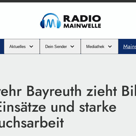
Main
Aktuelles
Dein Sender
Mediathek
hr Bayreuth zieht Bi
insätze und starke
chsarbeit