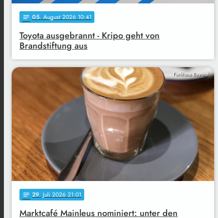
05
. August 2026 10:41
notes
Toyota ausgebrannt - Kripo geht von
Brandstiftung aus
Funkhaus Bayreuth
29
. Juli 2026 21:01
notes
Marktcafé Mainleus nominiert: unter den