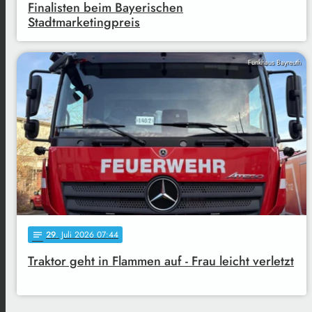
Finalisten beim Bayerischen
Stadtmarketingpreis
Funkhaus Bayreuth
29
. Juli 2026 07:44
notes
Traktor geht in Flammen auf - Frau leicht verletzt