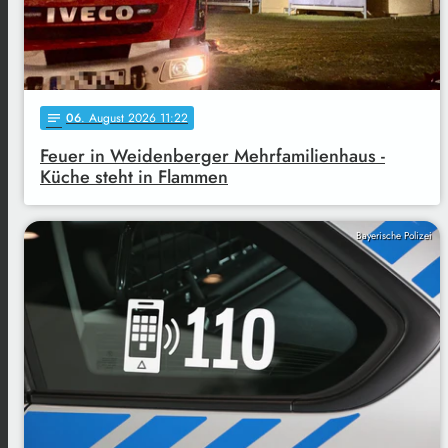
06
. August 2026 11:22
notes
Feuer in Weidenberger Mehrfamilienhaus -
Küche steht in Flammen
Bayerische Polizei