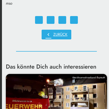
mso
chevron_left
ZURÜCK
Das könnte Dich auch interessieren
Kreisfeuerwehrverband Bayreuth