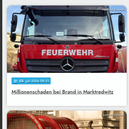
Funkhaus Bayreuth
05
. Juli 2026 09:21
notes
Millionenschaden bei Brand in Marktredwitz
Feuerwehr Bayreuth