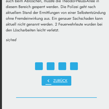
auch beim Ablöschen, musste die Theodor-Heuss-Allee in
diesem Bereich gesperrt werden. Die Polizei geht nach
aktuellem Stand der Ermittlungen von einer Selbstentzündung
ohne Fremdeinwirkung aus. Ein genauer Sachschaden kann
aktuell nicht genannt werden. 2 Feuerwehrleute wurden bei
den Löscharbeiten leicht verletzt.
sir/red
chevron_left
ZURÜCK