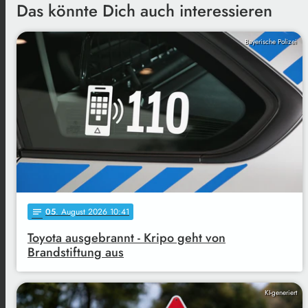
Das könnte Dich auch interessieren
Bayerische Polizei
05
. August 2026 10:41
notes
Toyota ausgebrannt - Kripo geht von
Brandstiftung aus
KI-generiert