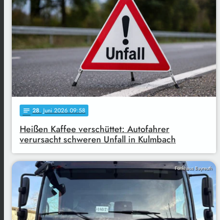
28
. Juni 2026 09:58
notes
Heißen Kaffee verschüttet: Autofahrer
verursacht schweren Unfall in Kulmbach
Funkhaus Bayreuth