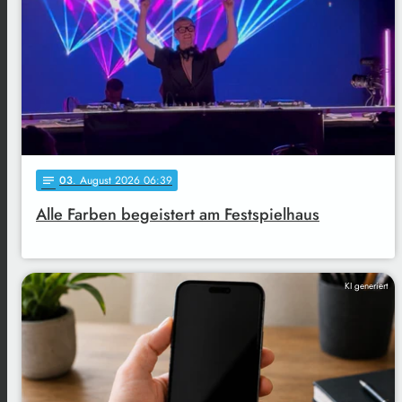
03
. August 2026 06:39
notes
Alle Farben begeistert am Festspielhaus
KI generiert