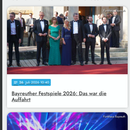
Funkhaus Bayreuth
26
. Juli 2026 10:40
notes
Bayreuther Festspiele 2026: Das war die
Auffahrt
Funkhaus Bayreuth