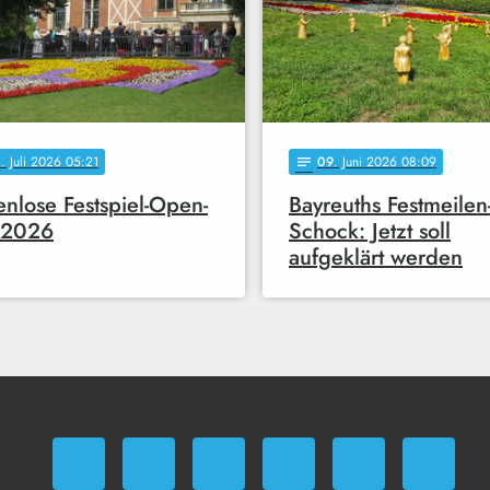
0
. Juli 2026 05:21
09
. Juni 2026 08:09
notes
enlose Festspiel-Open-
Bayreuths Festmeilen
 2026
Schock: Jetzt soll
aufgeklärt werden