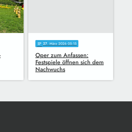
27
. März 2026 05:15
notes
-
Oper zum Anfassen:
Festspiele öffnen sich dem
Nachwuchs