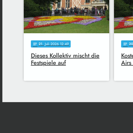
21
. Juli 2026 12:49
2
notes
notes
Dieses Kollektiv mischt die
Kost
Festspiele auf
Airs