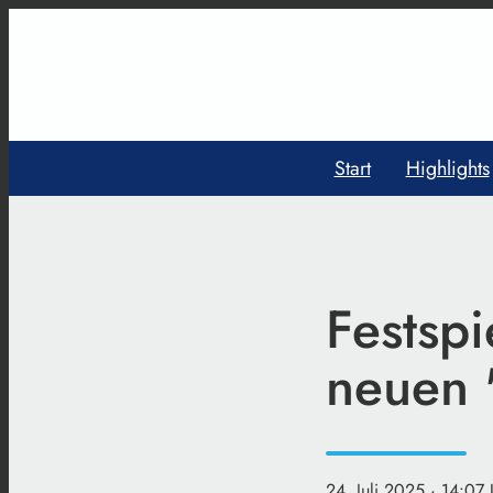
Start
Highlights
Festsp
neuen 
24. Juli 2025
· 14:07 