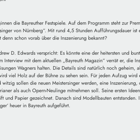
ginnen die Bayreuther Festspiele. Auf dem Programm steht zur Pre
singer von Nürnberg“. Mit rund 4,5 Stunden Aufführungsdauer ist e
 denn schon vorab über die Inszenierung bekannt?
rew D. Edwards verspricht: Es könnte eine der heitersten und bun
Im Interview mit dem aktuellen „Bayreuth Magazin“ verrät er, die I
isungen Wagners halten. Die Details sind natürlich noch geheim, 
 wird viel Holz auf der Bühne zu sehen sein. Für jeden Aufzug wir
witzig sollen die neuen Meistersinger werden, eine Inszenierung, 
rianer als auch Opern-Neulinge mitnehmen soll. Seine ersten Ideen
Stift und Papier gezeichnet. Danach sind Modellbauten entstanden. 
ger‘ heuer in Bayreuth aufgeführt.